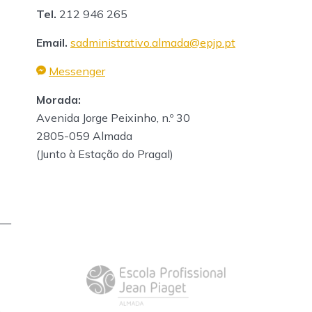
Tel.
212 946 265
Email.
sadministrativo.almada@epjp.pt
Messenger
Morada:
Avenida Jorge Peixinho, n.º 30
2805-059 Almada
(Junto à Estação do Pragal)
—