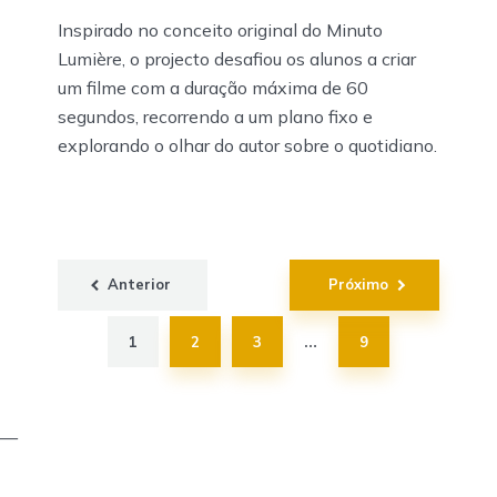
Inspirado no conceito original do Minuto
Lumière, o projecto desafiou os alunos a criar
um filme com a duração máxima de 60
segundos, recorrendo a um plano fixo e
explorando o olhar do autor sobre o quotidiano.
Paginação
Anterior
Próximo
dos
conteúdos
1
2
3
9
…
—