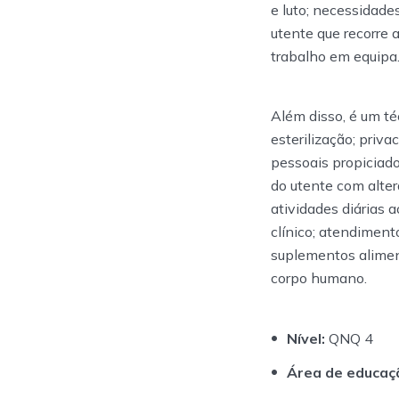
e luto; necessidade
utente que recorre 
trabalho em equipa
Além disso, é um té
esterilização; priv
pessoais propiciad
do utente com alt
atividades diárias 
clínico; atendiment
suplementos aliment
corpo humano.
Nível:
QNQ 4
Área de educaç