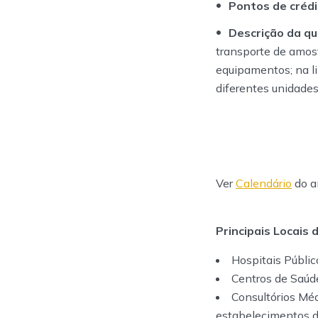
Pontos de crédi
Descrição da qua
transporte de amost
equipamentos; na li
diferentes unidades
Ver
Calendário
do a
Principais Locais 
Hospitais Públic
Centros de Saúd
Consultórios Médi
estabelecimentos d