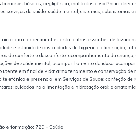
s humanas básicas; negligência, mal tratos e violência; direito
aos serviços de saúde; saúde mental; sistemas, subsistemas e 
.
cnico com conhecimentos, entre outros assuntos, de lavagem,
acidade e intimidade nos cuidados de higiene e eliminação; fat
ores de conforto e desconforto; acompanhamento da crianç
erações de saúde mental; acompanhamento do idoso; acomp
ao utente em final de vida; armazenamento e conservação de 
o telefónico e presencial em Serviços de Saúde; confeção de re
ares; cuidados na alimentação e hidratação oral; e anatomia e
ão e formação:
729 – Saúde