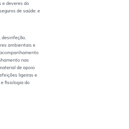
s e deveres do
seguros de saúde; e
 desinfeção,
ores ambientais e
a; acompanhamento
anhamento nas
material de apoio
feições ligeiras e
 fisiologia do