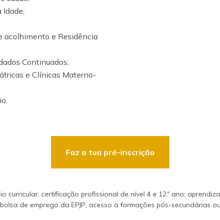
 Idade;
de acolhimento e Residência
dados Continuados;
iátricas e Clínicas Materno-
io.
Faz a tua pré-inscrição
io curricular; certificação profissional de nível 4 e 12.º ano; apren
a bolsa de emprego da EPJP; acesso a formações pós-secundárias ou