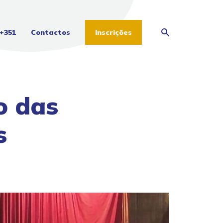
+351
Contactos
Inscrições
o das
s