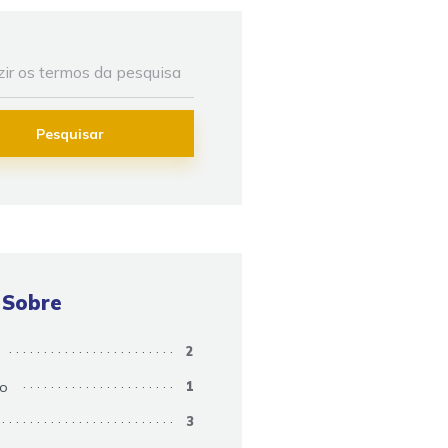
Pesquisar
 Sobre
2
so
1
3