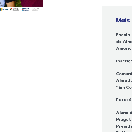
Mais
Escola 
de Alm
Americ
Inscri
Comuni
Almada
“Em C
Futurál
Aluno d
Piaget
Presid