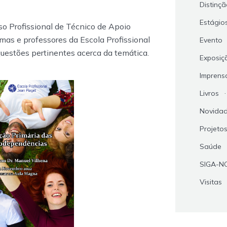
Distinç
Estágio
urso Profissional de Técnico de Apoio
rmas e professores da Escola Profissional
Evento
questões pertinentes acerca da temática.
Exposiç
Imprens
Livros
Novida
Projeto
Saúde
SIGA-N
Visitas