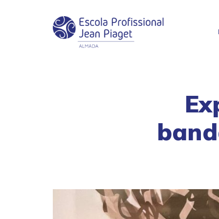
Ex
band