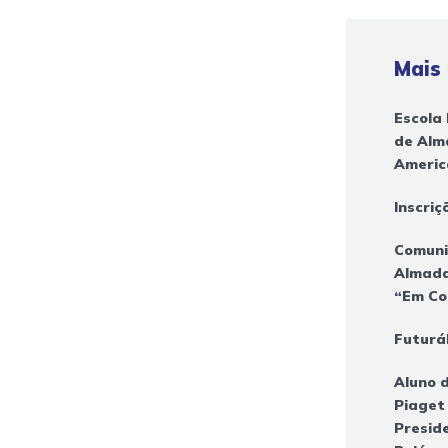
Mais
Escola 
de Alm
Americ
Inscri
Comuni
Almada
“Em C
Futurál
Aluno d
Piaget
Presid