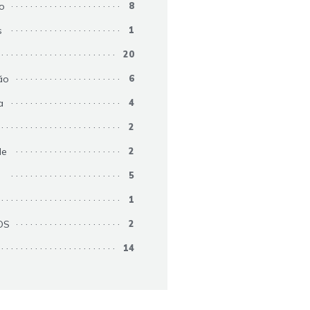
ão
8
s
1
20
ão
6
a
4
2
de
2
s
5
1
OS
2
14