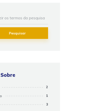
Pesquisar
 Sobre
2
so
1
3