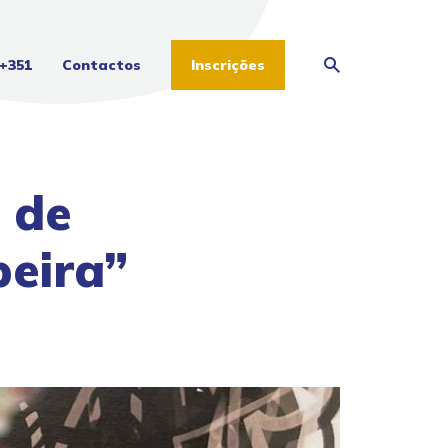
+351
Contactos
Inscrições
 de
eira”