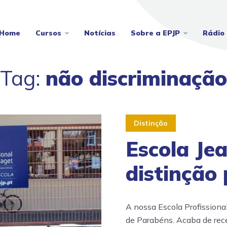
Home
Cursos
Notícias
Sobre a EPJP
Rádio 
Tag:
não discriminação
Distinção
Escola Je
distinção 
A nossa Escola Profissiona
de Parabéns. Acaba de rece